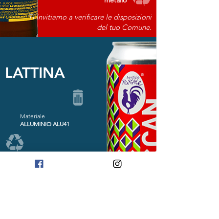
metallo
Ti invitiamo a verificare le disposizioni
del tuo Comune.
LATTINA
Materiale
ALLUMINIO ALU41
Raccolta differenziata
alluminio/metallo
Svuota la lattina e riducine il volume
prima dello smaltimento
Ti invitiamo a verificare le disposizioni
del tuo Comune.