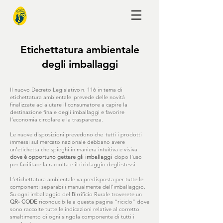
Etichettatura ambientale
degli imballaggi
Il nuovo Decreto Legislativo n. 116 in tema di
etichettatura ambientale prevede delle novità
finalizzate ad aiutare il consumatore a capire la
destinazione finale degli imballaggi e favorire
l’economia circolare e la trasparenza.
Le nuove disposizioni prevedono che tutti i prodotti
immessi sul mercato nazionale debbano avere
un’etichetta che spieghi in maniera intuitiva e visiva
dove è opportuno gettare gli imballaggi
dopo l’uso
per facilitare la raccolta e il riciclaggio degli stessi.
L’etichettatura ambientale va predisposta per tutte le
componenti separabili manualmente dell’imballaggio.
Su ogni imballaggio del Birrificio Rurale troverete un
QR- CODE
riconducibile a questa pagina “riciclo” dove
sono raccolte tutte le indicazioni relative al corretto
smaltimento di ogni singola componente di tutti i