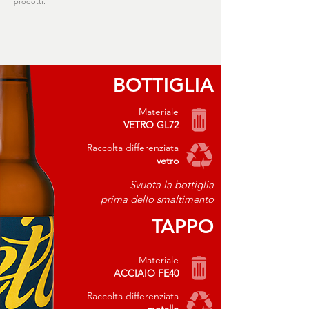
prodotti.
BOTTIGLIA
Materiale
VETRO GL72
Raccolta differenziata
vetro
Svuota la bottiglia
prima dello smaltimento
TAPPO
Materiale
ACCIAIO FE40
Raccolta differenziata